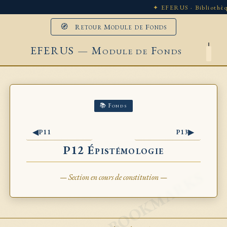
✦ EFERUS · Bibliothèq
🧭 Retour Module de Fonds
EFERUS — Module de Fonds
📚 Fonds
◀
▶
P11
P13
P12 Épistémologie
— Section en cours de constitution —