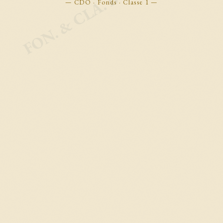
FON. & CLA. BOOKMARKS
— CDO · Fonds · Classe 1 —