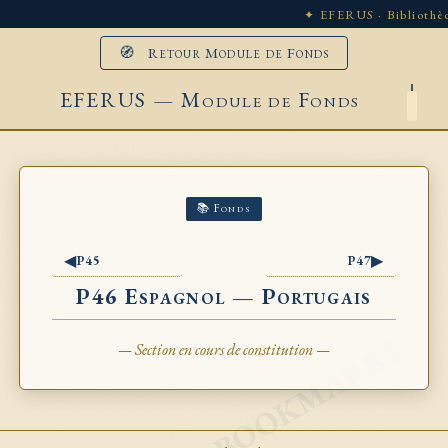
✦ EFERUS · Bibliothèq
🧭 Retour Module de Fonds
EFERUS — Module de Fonds
📚 Fonds
◀
▶
P45
P47
P46 Espagnol — Portugais
— Section en cours de constitution —