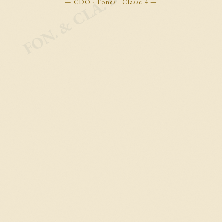
FON. & CLA. BOOKMARKS
— CDO · Fonds · Classe 4 —