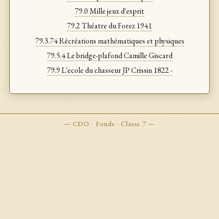
FON. & CLA. BOOKMARKS
79.0 Mille jeux d'esprit
79.2 Théatre du Forez 1941
79.3.74 Récréations mathématiques et physiques
79.5.4 Le bridge-plafond Camille Giscard
79.9 L'ecole du chasseur JP Crissin 1822 -
— CDO · Fonds · Classe 7 —