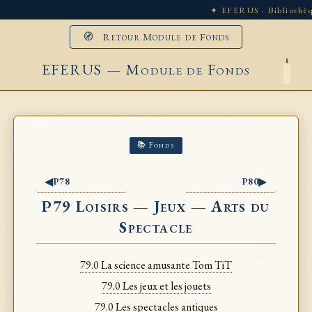
✦ EFERUS · Bibliothèq
🧭 Retour Module de Fonds
EFERUS — Module de Fonds
📚 Fonds
◀
▶
P78
P80
P79 Loisirs — Jeux — Arts du
Spectacle
79.0 La science amusante Tom TiT
79.0 Les jeux et les jouets
79.0 Les spectacles antiques