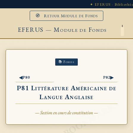
✦ EFERUS · Bibliothèq
🧭 Retour Module de Fonds
EFERUS — Module de Fonds
📚 Fonds
◀
▶
P80
P82
P81 Littérature Américaine de
Langue Anglaise
— Section en cours de constitution —