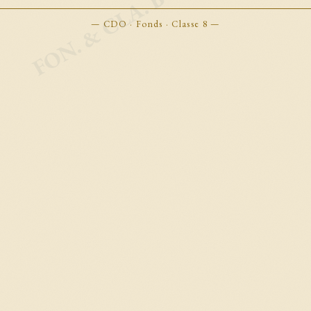
FON. & CLA. BOOKMARKS
— CDO · Fonds · Classe 8 —