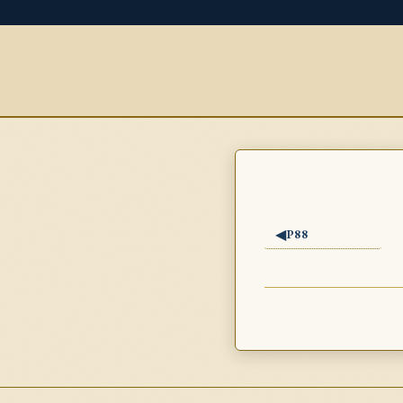
◀
P88