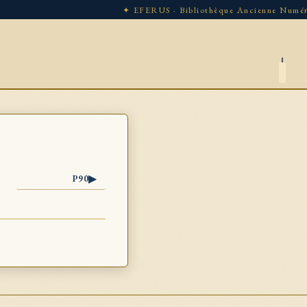
✦ EFERUS · Bibliothèque Ancienne Numériqu
▶
P90