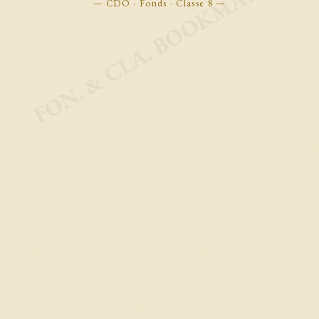
FON. & CLA. BOOKMARKS
— CDO · Fonds · Classe 8 —