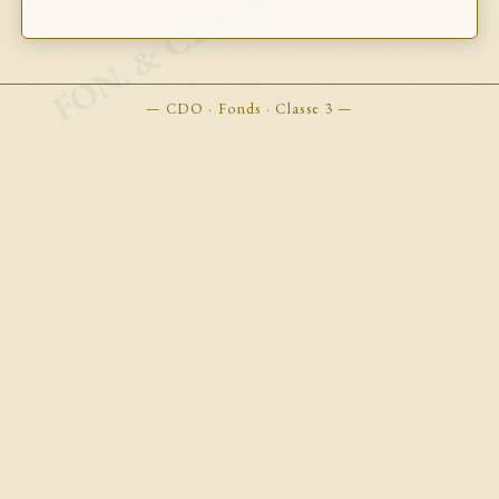
FON. & CLA. BOOKMARKS
— CDO · Fonds · Classe 3 —