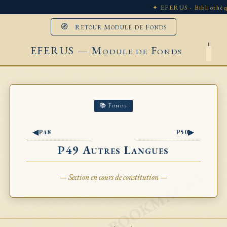
✦ EFERUS · Bibliothèq
🧭 Retour Module de Fonds
EFERUS — Module de Fonds
📚 Fonds
◀
▶
P48
P50
P49 Autres Langues
— Section en cours de constitution —