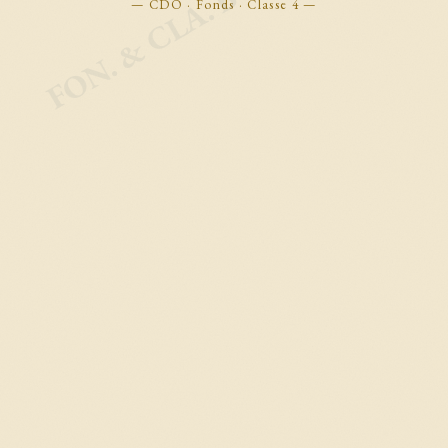
FON. & CLA. BOOKMARKS
— CDO · Fonds · Classe 4 —