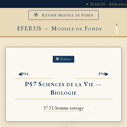
✦ EFERUS · Bibliothèq
🧭 Retour Module de Fonds
EFERUS — Module de Fonds
📚 Fonds
◀
▶
P56
P58
P57 Sciences de la Vie —
Biologie
57.3 L'homme sauvage