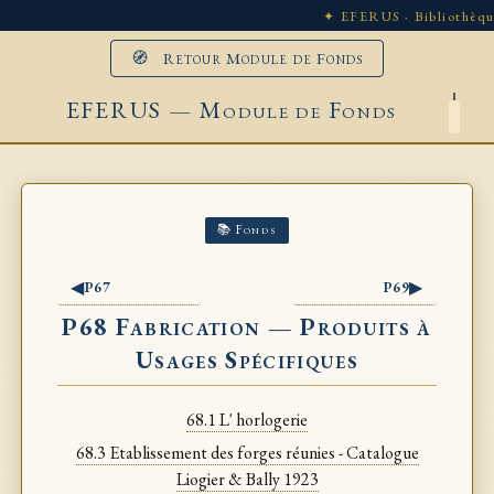
✦ EFERUS · Bibliothèqu
🧭 Retour Module de Fonds
EFERUS — Module de Fonds
📚 Fonds
◀
▶
P67
P69
P68 Fabrication — Produits à
Usages Spécifiques
68.1 L' horlogerie
68.3 Etablissement des forges réunies - Catalogue
Liogier & Bally 1923