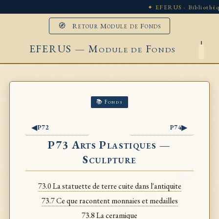
✦ EFERUS · Bibliothèq
🧭 Retour Module de Fonds
EFERUS — Module de Fonds
📚 Fonds
◀
▶
P72
P74
P73 Arts Plastiques —
Sculpture
73.0 La statuette de terre cuite dans l'antiquite
73.7 Ce que racontent monnaies et medailles
73.8 La ceramique