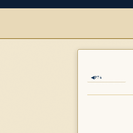
◀
P74