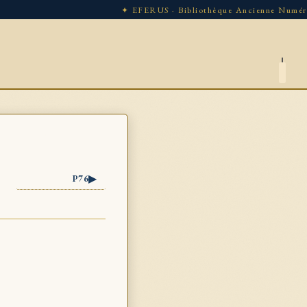
✦ EFERUS · Bibliothèque Ancienne Numérique
▶
P76