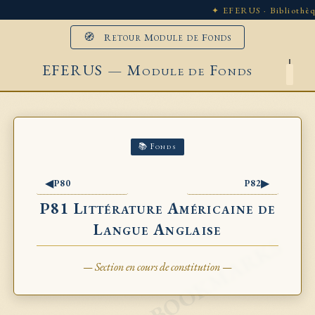
✦ EFERUS · Bibliothèq
🧭 Retour Module de Fonds
EFERUS — Module de Fonds
📚 Fonds
◀
▶
P80
P82
P81 Littérature Américaine de
Langue Anglaise
— Section en cours de constitution —