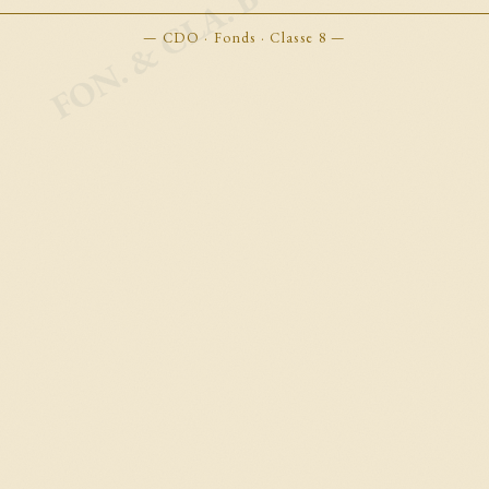
FON. & CLA. BOOKMARKS
— CDO · Fonds · Classe 8 —