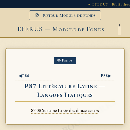
✦ EFERUS · Bibliothèq
🧭 Retour Module de Fonds
EFERUS — Module de Fonds
📚 Fonds
◀
▶
P86
P88
P87 Littérature Latine —
Langues Italiques
87.08 Suetone La vie des douze cesars