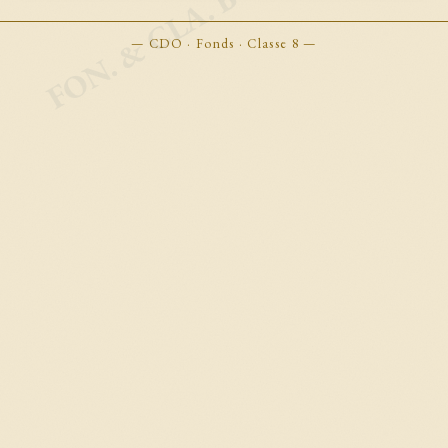
FON. & CLA. BOOKMARKS
— CDO · Fonds · Classe 8 —