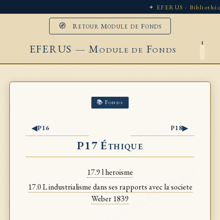
✦ EFERUS · Bibliothèq
🧭 Retour Module de Fonds
EFERUS — Module de Fonds
📚 Fonds
◀
▶
P16
P18
P17 Éthique
17.9 l heroisme
17.0 L industrialisme dans ses rapports avec la societe
Weber 1839