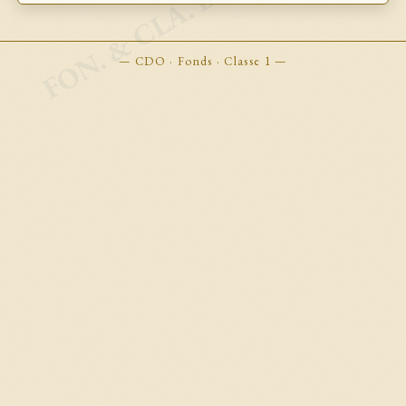
FON. & CLA. BOOKMARKS
— CDO · Fonds · Classe 1 —