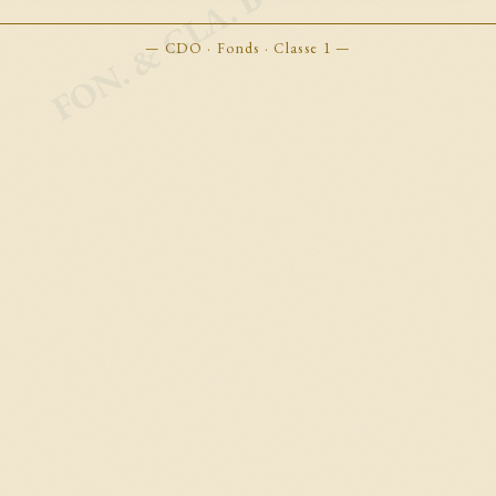
FON. & CLA. BOOKMARKS
— CDO · Fonds · Classe 1 —