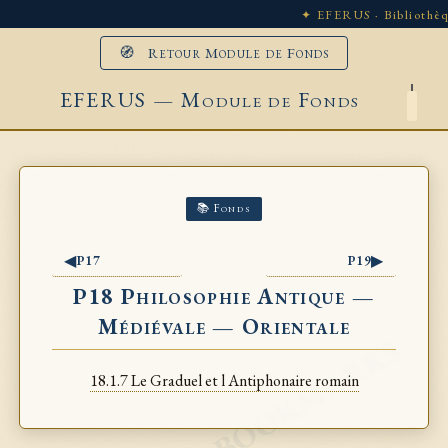
✦ EFERUS · Bibliothèq
🧭 Retour Module de Fonds
EFERUS — Module de Fonds
📚 Fonds
◀
▶
P17
P19
P18 Philosophie Antique —
Médiévale — Orientale
18.1.7 Le Graduel et l Antiphonaire romain