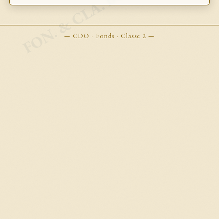
FON. & CLA. BOOKMARKS
— CDO · Fonds · Classe 2 —