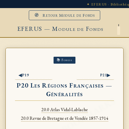
✦ EFERUS · Bibliothèq
🧭 Retour Module de Fonds
EFERUS — Module de Fonds
📚 Fonds
◀
▶
P19
P21
P20 Les Régions Françaises —
Généralités
20.0 Atlas Vidal-Lablache
20.0 Revue de Bretagne et de Vendée 1857-1914