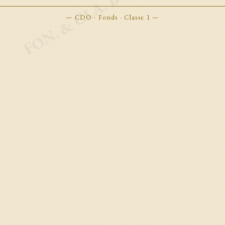
FON. & CLA. BOOKMARKS
— CDO · Fonds · Classe 1 —