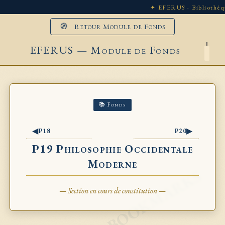
✦ EFERUS · Bibliothèq
🧭 Retour Module de Fonds
EFERUS — Module de Fonds
📚 Fonds
◀
▶
P18
P20
P19 Philosophie Occidentale
Moderne
— Section en cours de constitution —