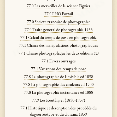
FON. & CLA. BOOKMARKS
77.0 Les merveilles de la science Figuier
77.0 PHO Portail
77.0 Societe francaise de photographie
77.0 Traite general de photographie 1933
77.1 Calcul du temps de pose en photographie
77.1 Chimie des manipulations photographiques
77.1 Chimie photographique les deux editions SD
77.1 Divers ouvrages
77.1 Variations des temps de pose
77.8 La photographie de l invisible ed 1898
77.8 La photographie des couleurs ed 1900
77.8 La photographie instantanee ed 1888
77.9 Les Reutlinger (1850-1937)
77.1 Historique et description des procédés du
daguerréotype et du diorama 1839