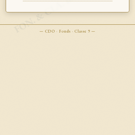
FON. & CLA. BOOKMARKS
— CDO · Fonds · Classe 9 —