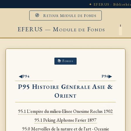
✦ EFERUS · Bibliothèq
🧭 Retour Module de Fonds
EFERUS — Module de Fonds
📚 Fonds
◀
▶
P94
P96
P95 Histoire Générale Asie &
Orient
95.1 L'empire du milieu-Elisee Onesime Reclus 1902
95.1 Peking Alphonse Favier 1897
95.0 Merveilles de la nature et de l'art - Oceanie