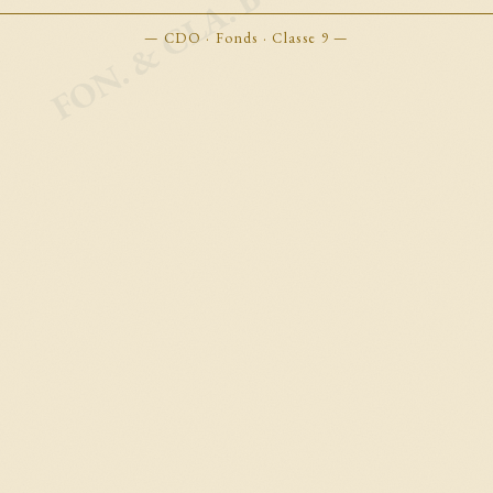
FON. & CLA. BOOKMARKS
— CDO · Fonds · Classe 9 —