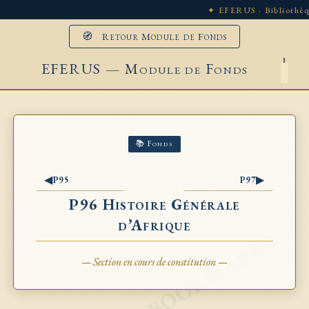
✦ EFERUS · Bibliothèq
🧭 Retour Module de Fonds
EFERUS — Module de Fonds
📚 Fonds
◀
▶
P95
P97
P96 Histoire Générale
d’Afrique
— Section en cours de constitution —