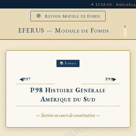
✦ EFERUS · Bibliothèq
🧭 Retour Module de Fonds
EFERUS — Module de Fonds
📚 Fonds
◀
▶
P97
P99
P98 Histoire Générale
Amérique du Sud
— Section en cours de constitution —