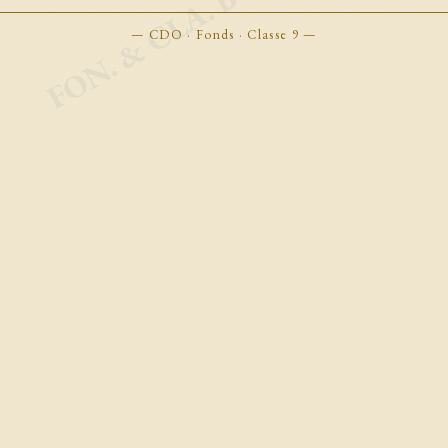
FON. & CLA. BOOKMARKS
— CDO · Fonds · Classe 9 —