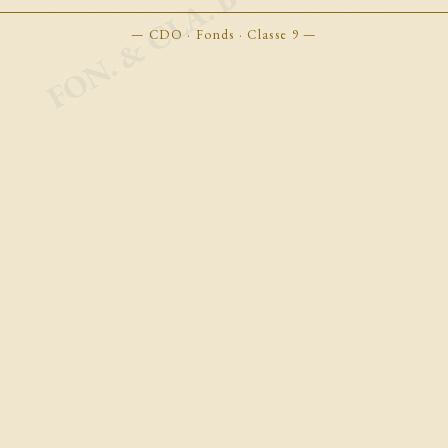
FON. & CLA. BOOKMARKS
— CDO · Fonds · Classe 9 —