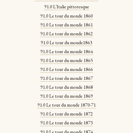
91.0 L'Italie pittoresque
91.0 Le tour du monde 1860
91.0 Le tour du monde 1861
91.0 Le tour du monde 1862
91.0 Le tour du monde1863
91.0 Le tour du monde 1864
91.0 Le tour du monde 1865
91.0 Le tour du monde 1866
91.0 Le tour du monde 1867
91.0 Le tour du monde 1868
91.0 Le tour du monde 1869
91.0 Le tour du monde 1870-71
91.0 Le tour du monde 1872
91.0 Le tour du monde 1873
91.0 Le tour du monde 1874